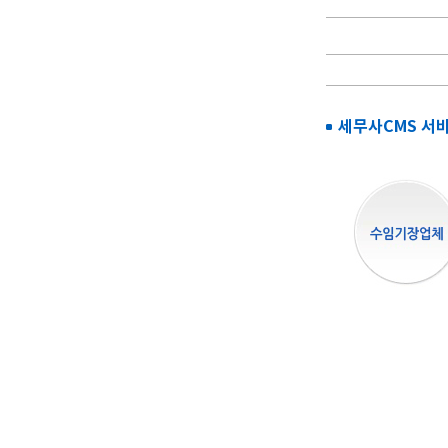
세무사CMS 서