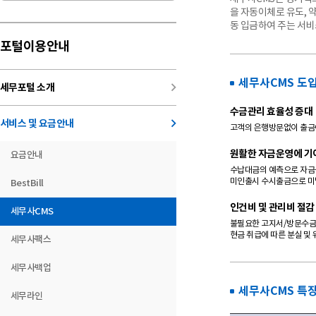
을 자동이체로 유도,
동 입금하여 주는 서비
포털이용안내
세무사CMS 도
keyboard_arrow_right
세무포털 소개
수금관리 효율성 증대
keyboard_arrow_right
서비스 및 요금안내
고객의 은행방문없이 출
원활한 자금운영에 기
요금안내
수납대금의 예측으로 자금
미인출시 수시출금으로 미
BestBill
인건비 및 관리비 절감
세무사CMS
불필요한 고지서/방문수금
현금 취급에 따른 분실 및
세무사팩스
세무사백업
세무사CMS 특
세무라인