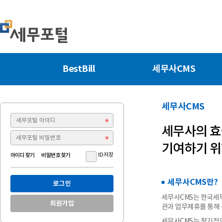
BestBill
세무사CMS
세무사CMS
세무사의 효
기여하기 위
ID저장
아이디 찾기
비밀번호 찾기
세무사CMS란?
로그인
세무사CMS는 한국세
회원가입
관과 업무제휴를 통해
세무사CMS는 정기적