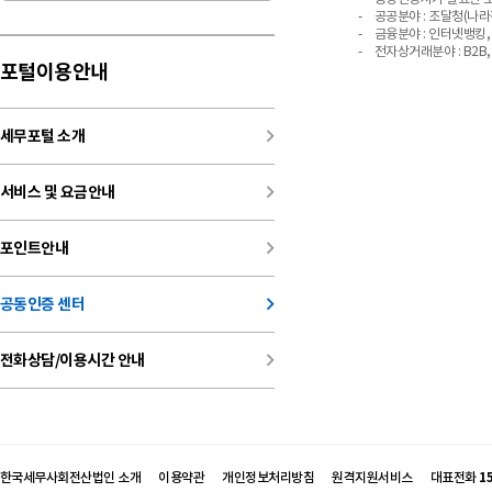
- 공공분야 : 조달청(나라
- 금융분야 : 인터넷뱅킹,
- 전자상거래분야 : B2B
포털이용안내
keyboard_arrow_right
세무포털 소개
keyboard_arrow_right
서비스 및 요금안내
keyboard_arrow_right
포인트안내
keyboard_arrow_right
공동인증 센터
keyboard_arrow_right
전화상담/이용시간 안내
한국세무사회전산법인 소개
이용약관
개인정보처리방침
원격지원서비스
대표전화
1